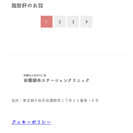
脂肪肝のお話
投
1
2
3
稿
の
ペ
ー
ジ
送
住所：東京都大田区田園調布二丁目４２番地１８号
り
クッキーポリシー